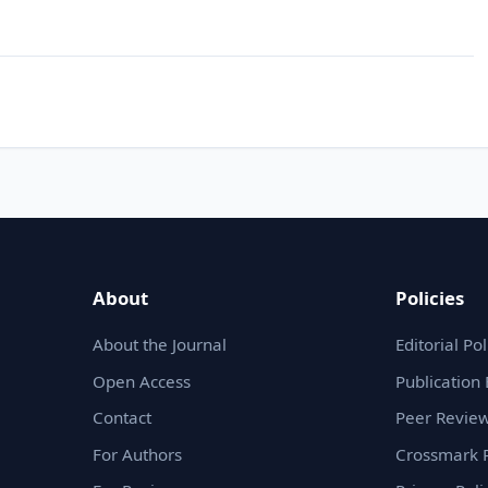
About
Policies
About the Journal
Editorial Pol
Open Access
Publication 
Contact
Peer Review
For Authors
Crossmark P