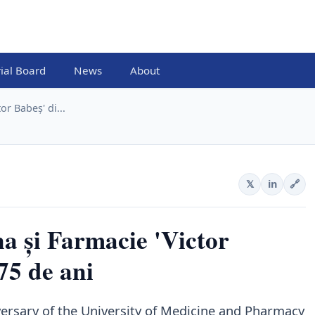
rial Board
News
About
or Babeș' di...
𝕏
in
🔗
a și Farmacie 'Victor
75 de ani
versary of the University of Medicine and Pharmacy