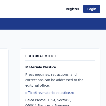
Register
Login
EDITORIAL OFFICE
Materiale Plastice
Press inquiries, retractions, and
corrections can be addressed to the
editorial office:
office@revmaterialeplastice.ro
Calea Plevnei 139A, Sector 6,
060011 Bucureşti, Romania