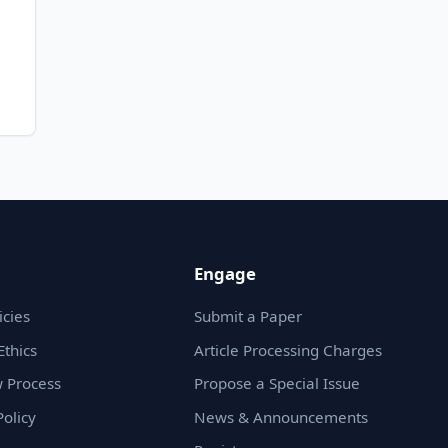
Engage
icies
Submit a Paper
Ethics
Article Processing Charges
 Process
Propose a Special Issue
olicy
News & Announcements